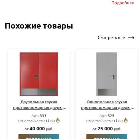
Подробнее
окрас по RAL на выбор
Петли — 2 шт.
Похожие товары
Смотреть все
Двупольная глухая
Однопольная глухая
противопожарная дверь с
противопожарная дверь с
узкими отбойниками
узким отбойником RAL 7035
Арт:
333
Арт:
325
Огнестойкость:
Ei-60
Огнестойкость:
Ei-60
40 000
25 000
от
руб.
от
руб.