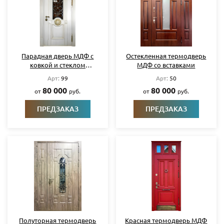
Парадная дверь МДФ с
Остекленная термодверь
ковкой и стеклом
МДФ со вставками
(технология «терморазрыв»)
Арт:
99
Арт:
50
80 000
80 000
от
руб.
от
руб.
ПРЕДЗАКАЗ
ПРЕДЗАКАЗ
Полуторная термодверь
Красная термодверь МДФ