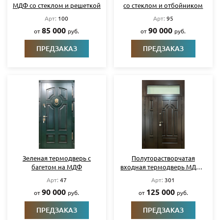
МДФ со стеклом и решеткой
со стеклом и отбойником
Арт:
100
Арт:
95
85 000
90 000
от
руб.
от
руб.
ПРЕДЗАКАЗ
ПРЕДЗАКАЗ
Зеленая термодверь с
Полуторастворчатая
багетом на МДФ
входная термодверь МДФ с
остекленной фрамугой
Арт:
47
Арт:
301
90 000
125 000
от
руб.
от
руб.
ПРЕДЗАКАЗ
ПРЕДЗАКАЗ