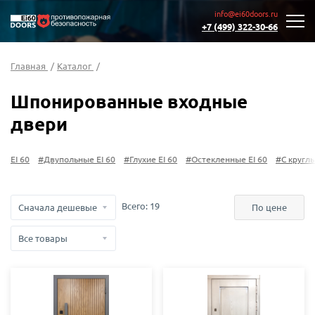
info@ei60doors.ru
+7 (499) 322-30-66
Главная
/
Каталог
/
Шпонированные входные
двери
0
#Двупольные EI 60
#Глухие EI 60
#Остекленные EI 60
#С круглым стек
Всего:
19
По цене