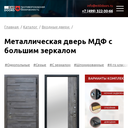
info@ei60doors.ru
+7 (499) 322-30-66
Главная
/
Каталог
/
Входные двери
/
Металлическая дверь МДФ с
большим зеркалом
Ф
#Однопольные
#Серые
#С зеркалом
#Шпонированные
#4-го класс