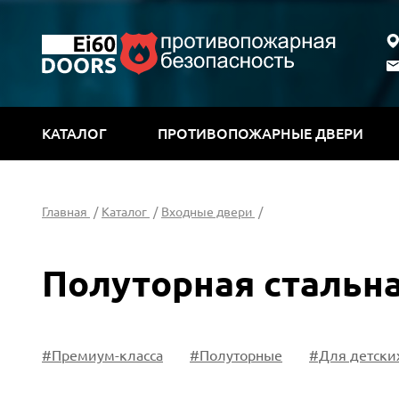
КАТАЛОГ
ПРОТИВОПОЖАРНЫЕ ДВЕРИ
Главная
/
Каталог
/
Входные двери
/
Полуторная стальна
са
#Премиум-класса
#Полуторные
#Для детски