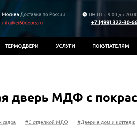
Москва
Доставка по России
ПН-ПТ с 9:00 до 20:0
+7 (499) 322-30-6
info@ei60doors.ru
ТЕРМОДВЕРИ
УСЛУГИ
ПОКУПАТЕЛЯМ
я дверь МДФ с покрас
х садов
#С отделкой МДФ
#Двери в дом и коттедж