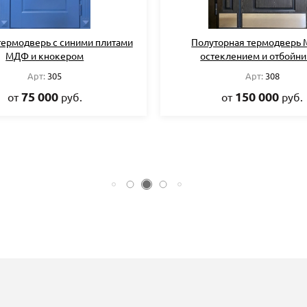
термодверь с синими плитами
Полуторная термодверь 
МДФ и кнокером
остеклением и отбойн
Арт:
305
Арт:
308
75 000
150 000
от
руб.
от
руб.