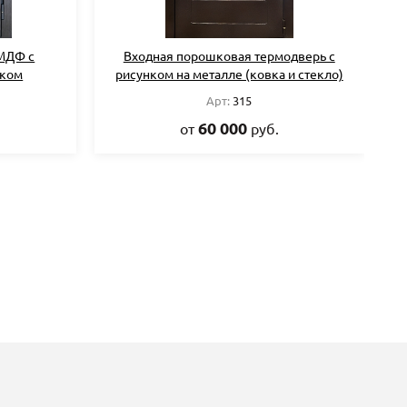
МДФ с
Входная порошковая термодверь с
В
иком
рисунком на металле (ковка и стекло)
Арт:
315
60 000
от
руб.