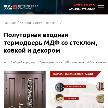
info@ei60doors.ru
+7 (499) 322-30-66
Главная
/
Каталог
/
Входные двери
/
Полуторная входная
термодверь МДФ со стеклом,
ковкой и декором
е
#В общий коридор
#Премиум-класса
#Полуторные
#С остеклением