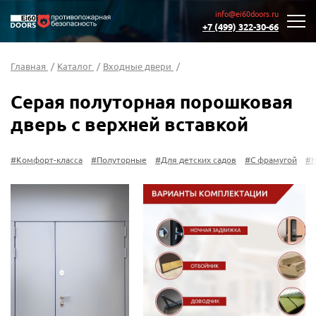
info@ei60doors.ru
+7 (499) 322-30-66
Главная
/
Каталог
/
Входные двери
/
Серая полуторная порошковая
дверь с верхней вставкой
а
#Полуторные
#Для детских садов
#С фрамугой
#Нестандартные
#С