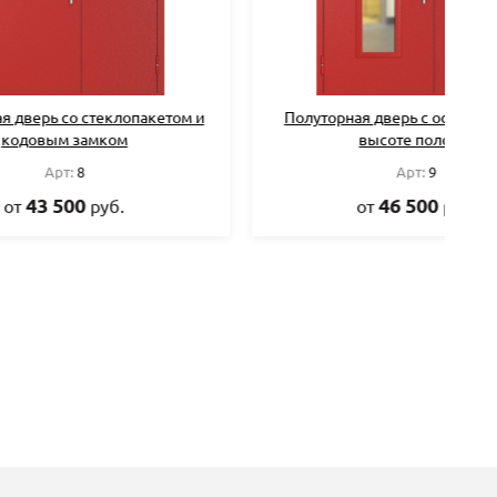
пакетом и
Полуторная дверь с остеклением по
высоте полотна
Арт:
9
46 500
от
руб.