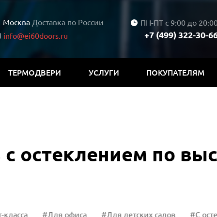
Москва
Доставка по России
ПН-ПТ с 9:00 до 20:0
+7 (499) 322-30-6
info@ei60doors.ru
ТЕРМОДВЕРИ
УСЛУГИ
ПОКУПАТЕЛЯМ
 с остеклением по выс
са
#Для офиса
#Для детских садов
#С остеклен