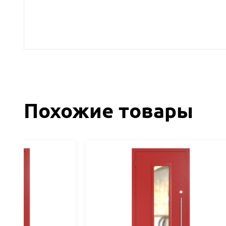
Рёбра жесткости
—
профильная труба 40х2
Похожие товары