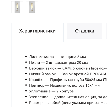
Характеристики
Отделка
Лист металла — толщина 2 мм
Петли
—
2 шт. диаметром 20 мм
Верхний замок
—
САМ, 5 ключей (возможе
Нижний замок
—
Замок врезной ПРОСАМ (
Коробка
—
Профильная труба 50х25 мм 
Притвор
—
Нащельник полоса 16х4 мм
Уплотнение
—
2 контура
Утепление
—
дополнительная опция, за д
Размер
—
любой (цена указана при разме