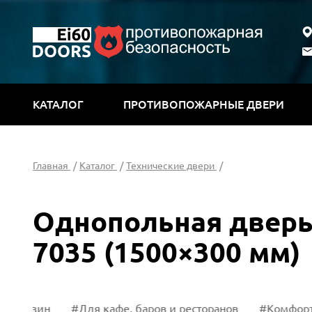
КАТАЛОГ
ПРОТИВОПОЖАРНЫЕ ДВЕРИ
Главная
/
Каталог
/
Технические двери
/
Однопольная дверь
7035 (1500×300 мм)
азин
#Для кафе, баров и ресторанов
#Комфорт-клас