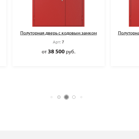
ная дверь с кодовым замком
Полуторная дверь со стекло
кодовым замком
Арт:
7
Арт:
8
38 500
от
руб.
43 500
от
руб.