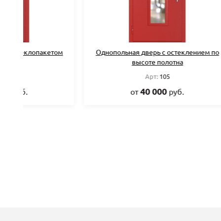
м
Однопольная дверь с остеклением по
Полутор
высоте полотна
Арт:
105
40 000
от
руб.