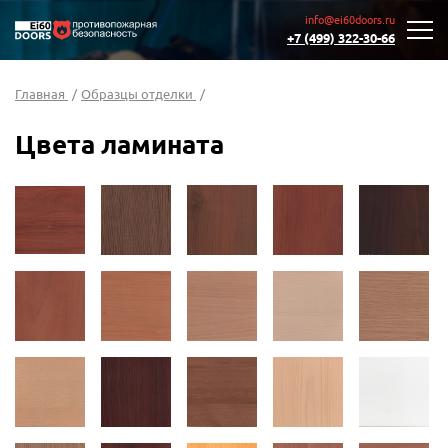
info@ei60doors.ru
+7 (499) 322-30-66
Главная
/
Образцы отделки
/
Цвета ламината