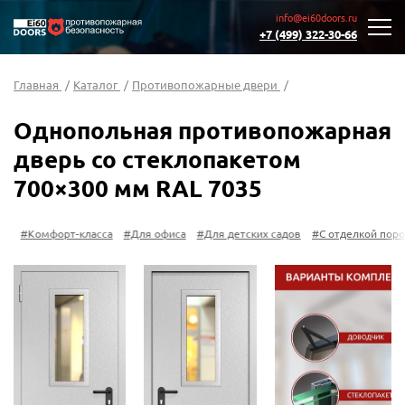
info@ei60doors.ru
+7 (499) 322-30-66
Главная
/
Каталог
/
Противопожарные двери
/
Однопольная противопожарная
дверь со стеклопакетом
700×300 мм RAL 7035
в
#Комфорт-класса
#Для офиса
#Для детских садов
#С отделкой поро