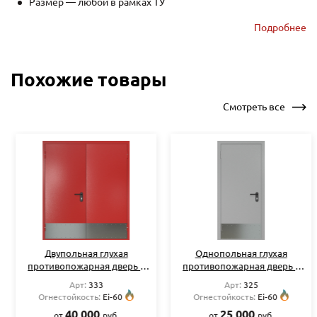
Размер — любой в рамках ТУ
Отделка — нитроэмаль или порошковое напыление,
Подробнее
окрас по RAL на выбор
Петли — 2 шт.
Похожие товары
Смотреть все
Двупольная глухая
Однопольная глухая
противопожарная дверь с
противопожарная дверь с
узкими отбойниками
узким отбойником RAL 7035
Арт:
333
Арт:
325
Огнестойкость:
Ei-60
Огнестойкость:
Ei-60
40 000
25 000
от
руб.
от
руб.