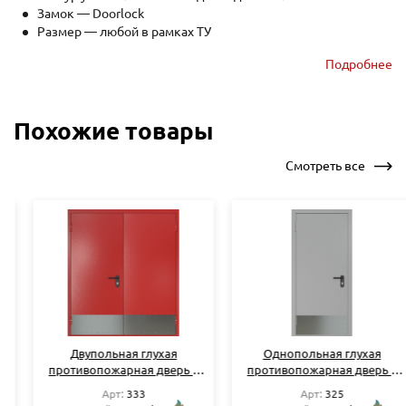
Замок
—
Doorlock
Размер — любой в рамках ТУ
Отделка — нитроэмаль или порошковое напыление,
Подробнее
окрас по RAL на выбор
Петли — 2 шт.
Похожие товары
Смотреть все
Двупольная глухая
Однопольная глухая
противопожарная дверь с
противопожарная дверь с
узкими отбойниками
узким отбойником RAL 7035
Арт:
333
Арт:
325