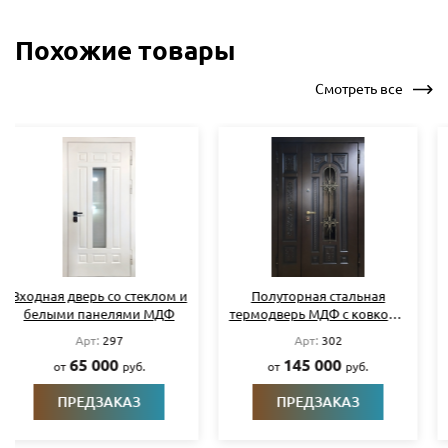
Похожие товары
Смотреть все
Полуторная стальная
Входная термодверь с
термодверь МДФ с ковкой и
синими плитами МДФ и
стеклом
кнокером
Арт:
302
Арт:
305
145 000
75 000
от
руб.
от
руб.
ПРЕДЗАКАЗ
ПРЕДЗАКАЗ