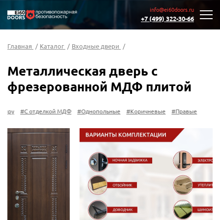
info@ei60doors.ru
+7 (499) 322-30-66
Главная
/
Каталог
/
Входные двери
/
Металлическая дверь с
фрезерованной МДФ плитой
#Двери в квартиру
#С отделкой МДФ
#Однопольные
#Коричневые