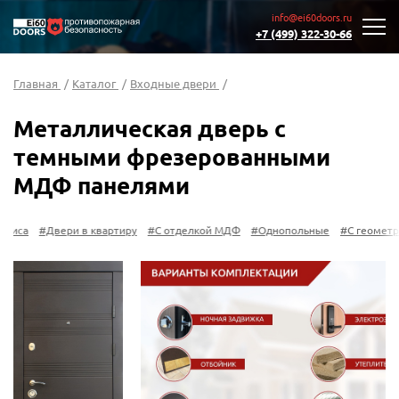
info@ei60doors.ru
+7 (499) 322-30-66
Главная
/
Каталог
/
Входные двери
/
Металлическая дверь с
темными фрезерованными
МДФ панелями
а
#Двери в квартиру
#С отделкой МДФ
#Однопольные
#С геометричес