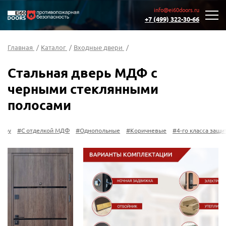
info@ei60doors.ru
+7 (499) 322-30-66
Главная
/
Каталог
/
Входные двери
/
Стальная дверь МДФ с
черными стеклянными
полосами
ру
#С отделкой МДФ
#Однопольные
#Коричневые
#4-го класса защиты