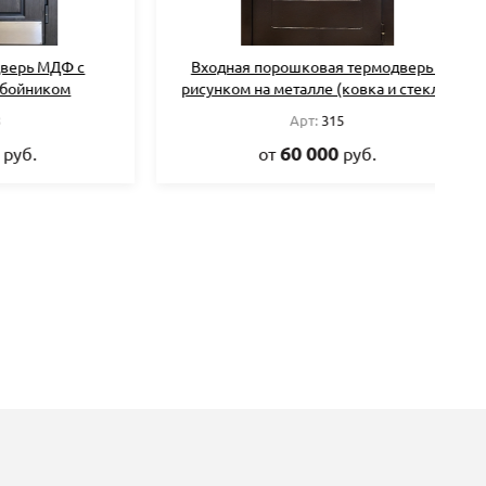
МДФ с
Входная порошковая термодверь с
В
иком
рисунком на металле (ковка и стекло)
Арт:
315
60 000
от
руб.