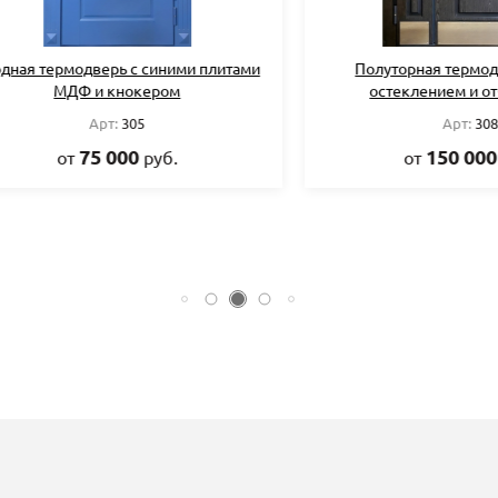
термодверь с синими плитами
Полуторная термодверь 
МДФ и кнокером
остеклением и отбойн
Арт:
305
Арт:
308
75 000
150 000
от
руб.
от
руб.