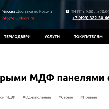
Москва
Доставка по России
ПН-ПТ с 9:00 до 20:0
+7 (499) 322-30-6
info@ei60doors.ru
ТЕРМОДВЕРИ
УСЛУГИ
ПОКУПАТЕЛЯМ
серыми МДФ панелями 
кой МДФ
#Однопольные
#Серые
#Правые