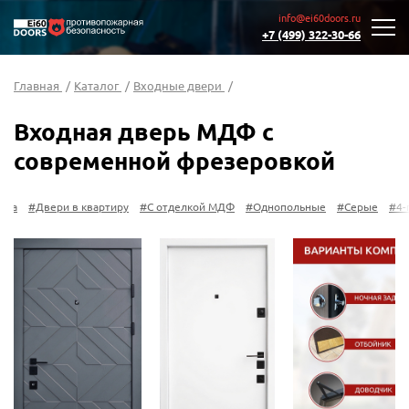
info@ei60doors.ru
+7 (499) 322-30-66
Главная
/
Каталог
/
Входные двери
/
Входная дверь МДФ с
современной фрезеровкой
а
#Двери в квартиру
#С отделкой МДФ
#Однопольные
#Серые
#4-го 