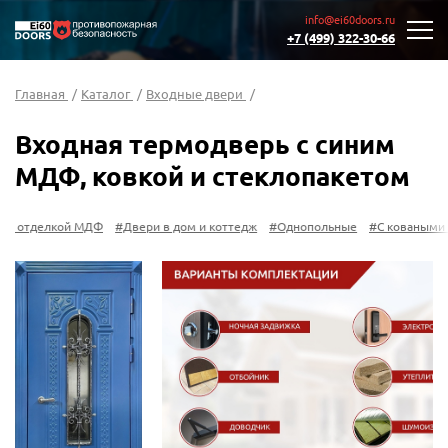
info@ei60doors.ru
+7 (499) 322-30-66
Главная
/
Каталог
/
Входные двери
/
Входная термодверь с синим
МДФ, ковкой и стеклопакетом
Ф
#Двери в дом и коттедж
#Однопольные
#С коваными элементами
#Т